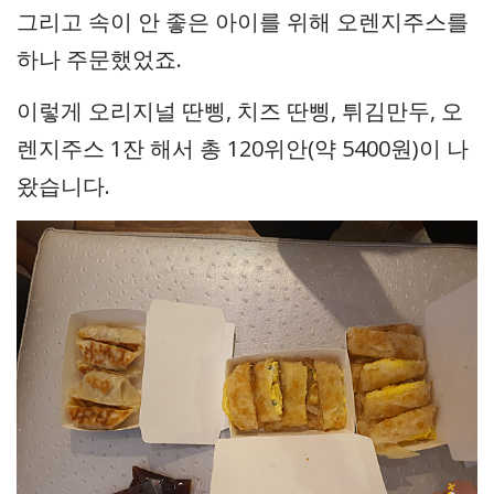
그리고 속이 안 좋은 아이를 위해 오렌지주스를
하나 주문했었죠.
이렇게 오리지널 딴삥, 치즈 딴삥, 튀김만두, 오
렌지주스 1잔 해서 총 120위안(약 5400원)이 나
왔습니다.