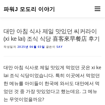
내
용
파워J 모도리 이야기
메뉴
으
로
바
로
여행
대만 아침 식사 제일 맛있던 씨커라이
가
기
(xi ke lai) 조식 식당 喜客來早餐店 후기
작성일자
2025년 06월 03일
글쓴이
SAY
대만 아침 식사로 제일 맛있게 먹었던 곳은 xi ke
lai 조식 식당이었습니다. 특히 이곳에서 먹었던
한 메뉴를 아이들이 한국에 와서도 대만에서 먹
었던 것 중 가장 맛있었다고 했는데요. 그 메뉴
는 무엇이었을까요?