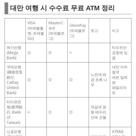
대만 여행 시 수수료 무료 ATM 정리
VISA
MasterC
UnionPay
(트래블월
ard
(트래블로
로고
비고
렛, 트래블
(트래블로
그)
Go)
그)
메가은행
타오위안
(Mega
O
O
×
공항에 있
Bank)
음
국태은행
대만 지하
(國泰世英
철역
노란색 배
銀行,
세븐 일레
O
O
O
경 초록 나
Cathay
븐
무
United
패밀리마
Bank)
트
타이완은
행(臺灣銀
적갈색 원
行, Bank
×
O
O
형 테두리
of
안에 건물
Taiwan)
신광은행
ATM에