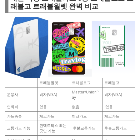
래블고 트래블월렛 완벽 비교
트래블월렛
트래블로그
트래블고
Master/UnionP
운용사
비자(VISA)
비자(VISA)
ay
연회비
없음
없음
없음
카드종류
체크카드
체크카드
체크카드
컨택트리스 되는
교통카드 기능
후불교통카드
후불교통카드
곳만 가능