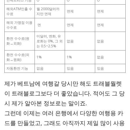
컨택트리스 기능
O
O
O
해외ATM인출 수
월 2000달러까
면제
면제
수료
지만 면제
해외 가맹점 이용
면
면제
면제
수수료
미달러, 엔화, 유
환전 수수료(원
로화는 0%, 그 외
없음
없음
화→외화)
는 0.5~2.5%
환전 수수료(외
1%
1%
없음
화→원화)
자동환전 기능
없음
있음
있음
제가 베트남에 여행갈 당시만 해도 트래블월렛
이 트래블로그보다 더 좋았습니다. 적어도 그 당
시 제가 알아본 정보로는 말이죠.
그런데 이제는 여러 은행에서 다양한 여행용 카
드를 만들었고, 그래도 아직까지 제일 많이 사용