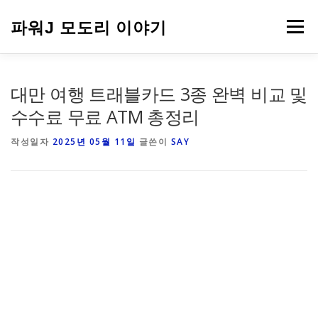
내
용
파워J 모도리 이야기
메뉴
으
로
바
로
여행
대만 여행 트래블카드 3종 완벽 비교 및
가
기
수수료 무료 ATM 총정리
작성일자
2025년 05월 11일
글쓴이
SAY