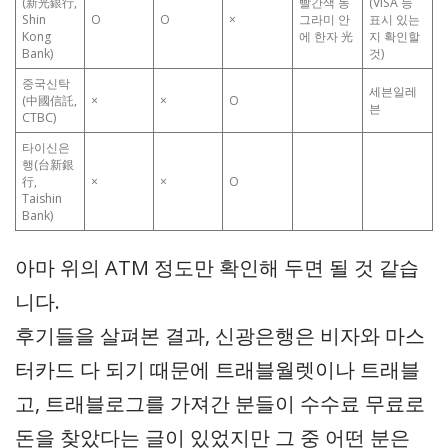
(新光銀行,
빨간색 동
(VISA 등
Shin
O
O
×
그라미 안
표시 있는
Kong
에 한자 光
지 확인할
Bank)
것)
중국신탁
세븐일레
(中國信託,
×
×
O
븐
CTBC)
타이신은
행(台新銀
行,
×
×
O
Taishin
Bank)
아마 위의 ATM 정도만 확인해 두면 될 것 같습
니다.
후기들을 살펴본 결과, 신광은행은 비자와 마스
터카드 다 되기 때문에 트래블월렛이나 트래블
고, 트래블로그를 가져간 분들이 수수료 무료로
돈을 찾았다는 글이 있었지만 그 중 어떤 분은