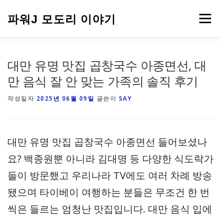
내
용
파워J 모도리 이야기
메뉴
으
로
바
로
여행
대만 유명 맛집 곱창국수 아종면선, 대
가
기
만 음식 잘 안 맞는 가족의 솔직 후기
작성일자
2025년 06월 09일
글쓴이
SAY
대만 유명 맛집 곱창국수 아종면선 들어보셨나
요? 백종원뿐 아니라 김대명 등 다양한 식도락가
들이 방문했고 우리나라 TV에도 여러 차례 방송
됐으며 타이베이 여행하는 분들은 무조건 한 번
씩은 들르는 엄청난 맛집입니다. 대만 음식 입에