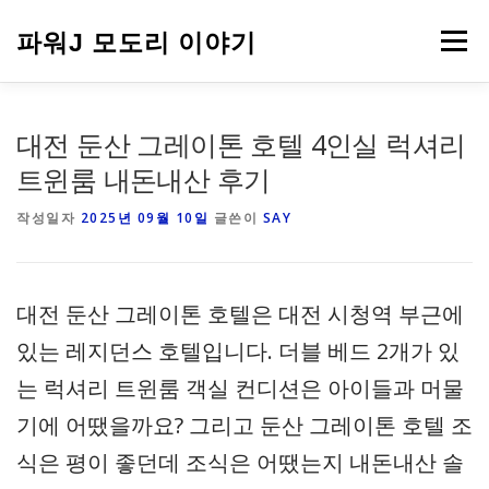
내
용
파워J 모도리 이야기
메뉴
으
로
바
로
여행
대전 둔산 그레이톤 호텔 4인실 럭셔리
가
기
트윈룸 내돈내산 후기
작성일자
2025년 09월 10일
글쓴이
SAY
대전 둔산 그레이톤 호텔은 대전 시청역 부근에
있는 레지던스 호텔입니다. 더블 베드 2개가 있
는 럭셔리 트윈룸 객실 컨디션은 아이들과 머물
기에 어땠을까요? 그리고 둔산 그레이톤 호텔 조
식은 평이 좋던데 조식은 어땠는지 내돈내산 솔