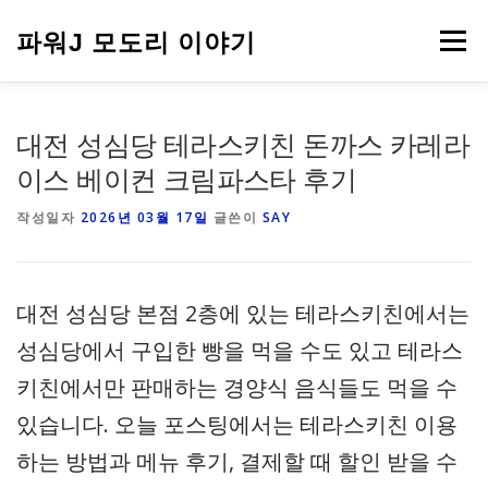
내
용
파워J 모도리 이야기
메뉴
으
로
바
로
여행
대전 성심당 테라스키친 돈까스 카레라
가
기
이스 베이컨 크림파스타 후기
작성일자
2026년 03월 17일
글쓴이
SAY
대전 성심당 본점 2층에 있는 테라스키친에서는
성심당에서 구입한 빵을 먹을 수도 있고 테라스
키친에서만 판매하는 경양식 음식들도 먹을 수
있습니다. 오늘 포스팅에서는 테라스키친 이용
하는 방법과 메뉴 후기, 결제할 때 할인 받을 수