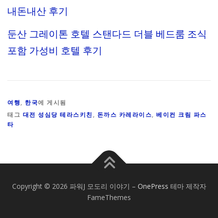
내돈내산 후기
둔산 그레이톤 호텔 스탠다드 더블 베드룸 조식
포함 가성비 호텔 후기
여행
,
한국
에 게시됨
태그
대전 성심당 테라스키친
,
돈까스 카레라이스
,
베이컨 크림 파스
타
Copyright © 2026 파워J 모도리 이야기
–
OnePress
테마 제작자
FameThemes