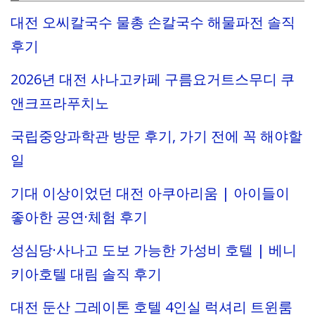
대전 오씨칼국수 물총 손칼국수 해물파전 솔직
후기
2026년 대전 사나고카페 구름요거트스무디 쿠
앤크프라푸치노
국립중앙과학관 방문 후기, 가기 전에 꼭 해야할
일
기대 이상이었던 대전 아쿠아리움 | 아이들이
좋아한 공연·체험 후기
성심당·사나고 도보 가능한 가성비 호텔 | 베니
키아호텔 대림 솔직 후기
대전 둔산 그레이톤 호텔 4인실 럭셔리 트윈룸