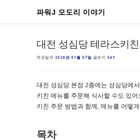
내
용
파워J 모도리 이야기
으
로
바
로
대전 성심당 테라스키친 
가
기
작성일자
2026년 01월 07일
글쓴이
SAY
대전 성심당 본점 2층에는 성심당에서
키친 메뉴를 주문해 식사할 수도 있어
키친 주문 방법과 함께, 메뉴를 어떻
목차