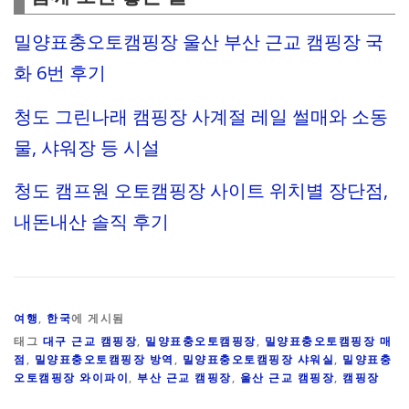
밀양표충오토캠핑장 울산 부산 근교 캠핑장 국
화 6번 후기
청도 그린나래 캠핑장 사계절 레일 썰매와 소동
물, 샤워장 등 시설
청도 캠프원 오토캠핑장 사이트 위치별 장단점,
내돈내산 솔직 후기
여행
,
한국
에 게시됨
태그
대구 근교 캠핑장
,
밀양표충오토캠핑장
,
밀양표충오토캠핑장 매
점
,
밀양표충오토캠핑장 방역
,
밀양표충오토캠핑장 샤워실
,
밀양표충
오토캠핑장 와이파이
,
부산 근교 캠핑장
,
울산 근교 캠핑장
,
캠핑장