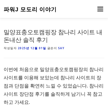
내
용
파워J 모도리 이야기
메뉴
으
로
바
로
여행
밀양표충오토캠핑장 참나리 사이트 내
가
기
돈내산 솔직 후기
작성일자
2025년 12월 01일
글쓴이
SAY
이번에 처음으로 밀양표충오토캠핑장의 참나리
사이트를 이용해 보았는데 참나리 사이트의 장
점과 단점을 확연히 느낄 수 있었습니다. 참나리
사이트 장단점 후기를 솔직하게 남기니 꼭 참고
하고 가세요.