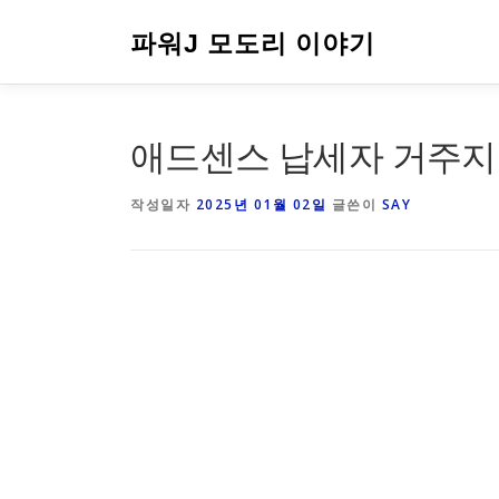
내
용
파워J 모도리 이야기
으
로
바
로
애드센스 납세자 거주지
가
기
작성일자
2025년 01월 02일
글쓴이
SAY