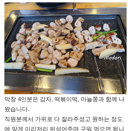
막창 4인분은 감자, 떡볶이떡, 마늘쫑과 함께 나
왔습니다.
직원분께서 가위로 다 잘라주셨고 원하는 정도
에 맞게 이리저리 뒤섞어주며 구워 먹으면 됩니