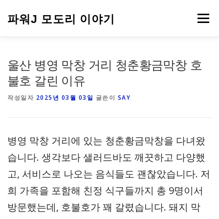
내
용
파워J 모도리 이야기
메뉴
으
로
바
로
여행
울산 병영 막창 거리 청춘황금막창 호
가
기
불호 갈린 이유
작성일자
2025년 03월 03일
글쓴이
SAY
병영 막창 거리에 있는 청춘황금막창을 다녀왔
습니다. 생각보다 샐러드바도 깨끗하고 다양했
고, 서비스로 나오는 음식들도 괜찮았습니다. 저
희 가족을 포함해 친정 식구들까지 총 9명이서
방문했는데, 호불호가 꽤 갈렸습니다. 돼지 막