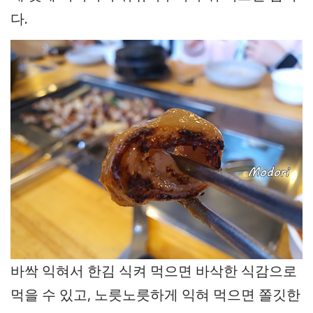
다.
바싹 익혀서 한김 식켜 먹으면 바삭한 식감으로
먹을 수 있고, 노릇노릇하게 익혀 먹으면 쫄깃한