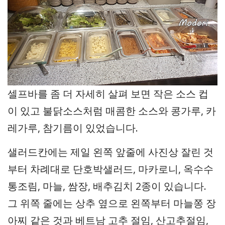
셀프바를 좀 더 자세히 살펴 보면 작은 소스 컵
이 있고 불닭소스처럼 매콤한 소스와 콩가루, 카
레가루, 참기름이 있었습니다.
샐러드칸에는 제일 왼쪽 앞줄에 사진상 잘린 것
부터 차례대로 단호박샐러드, 마카로니, 옥수수
통조림, 마늘, 쌈장, 배추김치 2종이 있습니다.
그 위쪽 줄에는 상추 옆으로 왼쪽부터 마늘쫑 장
아찌 같은 것과 베트남 고추 절임, 산고추절임,