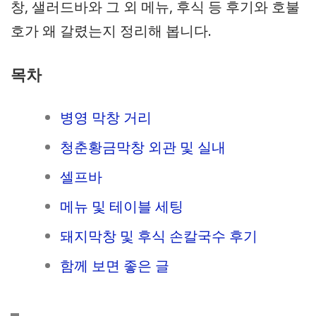
창, 샐러드바와 그 외 메뉴, 후식 등 후기와 호불
호가 왜 갈렸는지 정리해 봅니다.
목차
병영 막창 거리
청춘황금막창 외관 및 실내
셀프바
메뉴 및 테이블 세팅
돼지막창 및 후식 손칼국수 후기
함께 보면 좋은 글