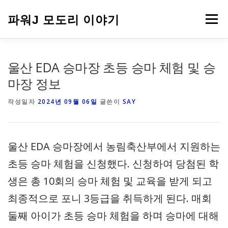
내
용
파워J 모도리 이야기
메뉴
으
로
바
로
여행
울산 EDA 승마장 초등 승마 체험 및 승
가
기
마장 정보
작성일자
2024년 09월 06일
글쓴이
SAY
울산 EDA 승마장에서 농림축산부에서 지원하는
초등 승마 체험을 신청했다. 신청하여 당첨된 학
생은 총 10회의 승마 체험 및 교육을 받게 되고
최종적으로 포니 3등급을 취득하게 된다. 매회
둘째 아이가 초등 승마 체험을 하며 승마에 대해