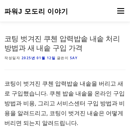
내
용
파워J 모도리 이야기
메뉴
으
로
바
로
여행
코팅 벗겨진 쿠첸 압력밥솥 내솥 처리
가
기
방법과 새 내솥 구입 가격
작성일자
2025년 01월 12일
글쓴이
SAY
코팅이 벗겨진 쿠첸 압력밥솥 내솥을 버리고 새
로 구입했습니다. 쿠첸 밥솥 내솥을 온라인 구입
방법과 비용, 그리고 서비스센터 구입 방법과 비
용을 알려드리고, 코팅이 벗겨진 내솥은 어떻게
버리면 되는지 알려드립니다.