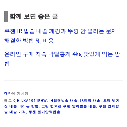
함께 보면 좋은 글
쿠첸 IR 밥솥 내솥 패킹과 뚜껑 안 열리는 문제
해결한 방법 및 비용
온라인 구매 자숙 박달홍게 4kg 맛있게 먹는 방
법
대만
에 게시됨
태그
CJH-LXA1011RHW
,
IH압력밥솥 내솥
,
IR미작 내솥
,
코팅 벗겨
진 내솥 버리는 방법
,
코팅 벗겨진 쿠첸 압력밥솥 내솥
,
쿠첸 압력밥
솥 내솥 가격
,
쿠첸 전기압력밥솥