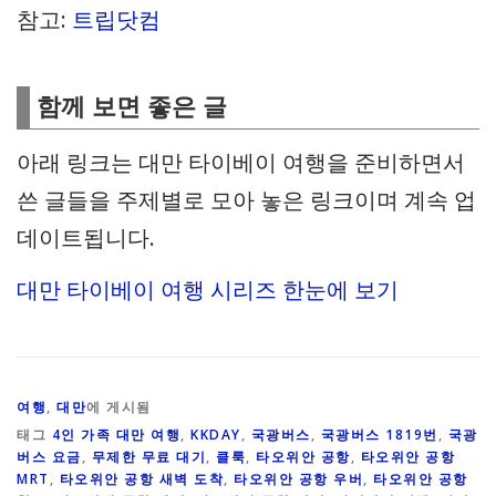
참고:
트립닷컴
함께 보면 좋은 글
아래 링크는 대만 타이베이 여행을 준비하면서
쓴 글들을 주제별로 모아 놓은 링크이며 계속 업
데이트됩니다.
대만 타이베이 여행 시리즈 한눈에 보기
여행
,
대만
에 게시됨
태그
4인 가족 대만 여행
,
KKDAY
,
국광버스
,
국광버스 1819번
,
국광
버스 요금
,
무제한 무료 대기
,
클룩
,
타오위안 공항
,
타오위안 공항
MRT
,
타오위안 공항 새벽 도착
,
타오위안 공항 우버
,
타오위안 공항