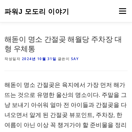
내
용
파워J 모도리 이야기
메뉴
으
로
바
로
여행
해돋이 명소 간절곶 해월당 주차장 대
가
기
형 우체통
작성일자
2024년 10월 31일
글쓴이
SAY
해돋이 명소 간절곶은 육지에서 가장 먼저 해가
뜨는 것으로 유명한 울산의 명소이다. 주말을 그
냥 보내기 아쉬워 얼마 전 아이들과 간절곶을 다
녀오면서 알게 된 간절곶 뷰포인트, 주차장, 한
여름이 아닌 이상 꼭 챙겨가야 할 준비물을 정리