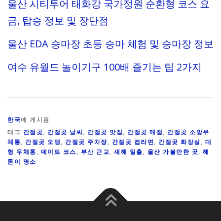
울산 시티투어 태화강 국가정원 순환형 코스 요
금, 탑승 정보 및 장단점
울산 EDA 승마장 초등 승마 체험 및 승마장 정보
여수 유월드 놀이기구 100배 즐기는 팁 2가지
한국
에 게시됨
태그
간절곶
,
간절곶 날씨
,
간절곶 맛집
,
간절곶 매점
,
간절곶 소망우
체통
,
간절곶 오뎅
,
간절곶 주차장
,
간절곶 컵라면
,
간절곶 화장실
,
대
형 우체통
,
데이트 코스
,
부산 근교
,
새해 일출
,
울산 가볼만한 곳
,
해
돋이 명소