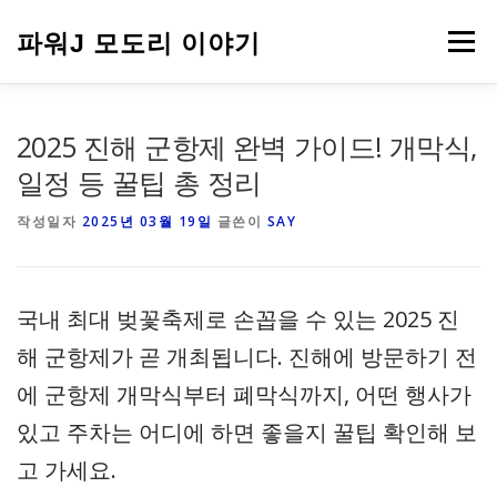
내
용
파워J 모도리 이야기
메뉴
으
로
바
로
여행
2025 진해 군항제 완벽 가이드! 개막식,
가
기
일정 등 꿀팁 총 정리
작성일자
2025년 03월 19일
글쓴이
SAY
국내 최대 벚꽃축제로 손꼽을 수 있는 2025 진
해 군항제가 곧 개최됩니다. 진해에 방문하기 전
에 군항제 개막식부터 폐막식까지, 어떤 행사가
있고 주차는 어디에 하면 좋을지 꿀팁 확인해 보
고 가세요.