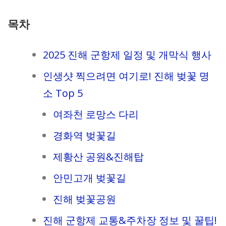
목차
2025 진해 군항제 일정 및 개막식 행사
인생샷 찍으려면 여기로! 진해 벚꽃 명
소 Top 5
여좌천 로망스 다리
경화역 벚꽃길
제황산 공원&진해탑
안민고개 벚꽃길
진해 벚꽃공원
진해 군항제 교통&주차장 정보 및 꿀팁!