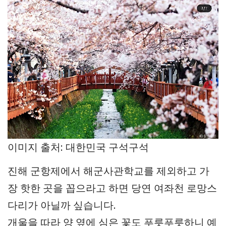
이미지 출처: 대한민국 구석구석
진해 군항제에서 해군사관학교를 제외하고 가
장 핫한 곳을 꼽으라고 하면 당연 여좌천 로망스
다리가 아닐까 싶습니다.
개울을 따라 양 옆에 심은 꽃도 푸릇푸릇하니 예