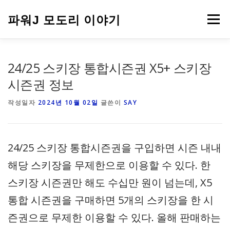
내
용
파워J 모도리 이야기
메뉴
으
로
바
로
여행
24/25 스키장 통합시즌권 X5+ 스키장
가
기
시즌권 정보
작성일자
2024년 10월 02일
글쓴이
SAY
24/25 스키장 통합시즌권을 구입하면 시즌 내내
해당 스키장을 무제한으로 이용할 수 있다. 한
스키장 시즌권만 해도 수십만 원이 넘는데, X5
통합 시즌권을 구매하면 5개의 스키장을 한 시
즌권으로 무제한 이용할 수 있다. 올해 판매하는