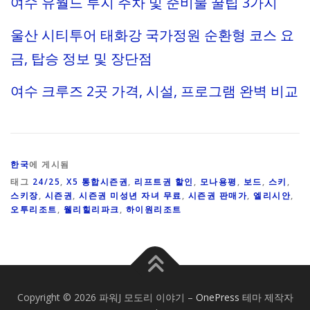
여수 유월드 루지 주차 및 준비물 꿀팁 3가지
울산 시티투어 태화강 국가정원 순환형 코스 요
금, 탑승 정보 및 장단점
여수 크루즈 2곳 가격, 시설, 프로그램 완벽 비교
한국
에 게시됨
태그
24/25
,
X5 통합시즌권
,
리프트권 할인
,
모나용평
,
보드
,
스키
,
스키장
,
시즌권
,
시즌권 미성년 자녀 무료
,
시즌권 판매가
,
엘리시안
,
오투리조트
,
웰리힐리파크
,
하이원리조트
Copyright © 2026 파워J 모도리 이야기
–
OnePress
테마 제작자