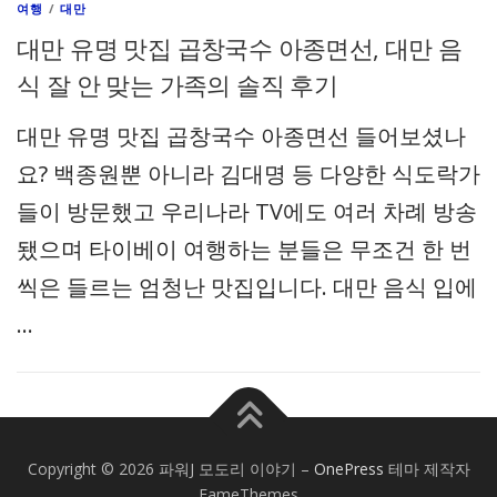
여행
/
대만
대만 유명 맛집 곱창국수 아종면선, 대만 음
식 잘 안 맞는 가족의 솔직 후기
대만 유명 맛집 곱창국수 아종면선 들어보셨나
요? 백종원뿐 아니라 김대명 등 다양한 식도락가
들이 방문했고 우리나라 TV에도 여러 차례 방송
됐으며 타이베이 여행하는 분들은 무조건 한 번
씩은 들르는 엄청난 맛집입니다. 대만 음식 입에
…
Copyright © 2026 파워J 모도리 이야기
–
OnePress
테마 제작자
FameThemes