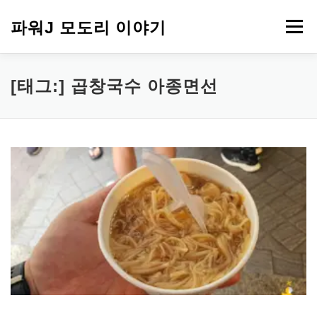
내
용
파워J 모도리 이야기
메뉴
으
로
바
로
여행
[태그:]
곱창국수 아종면선
가
기