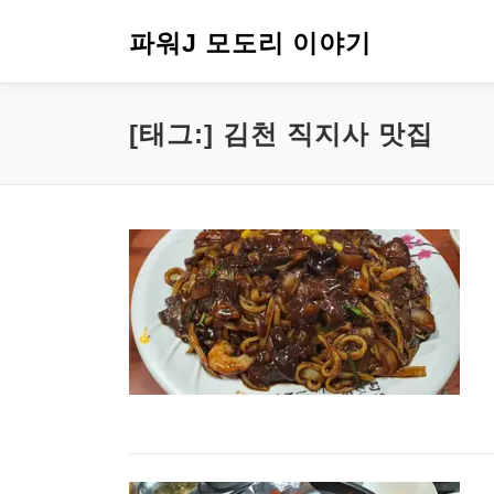
내
용
파워J 모도리 이야기
으
로
바
[태그:]
김천 직지사 맛집
로
가
기