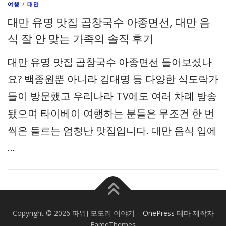
여행
/
대만
대만 유명 맛집 곱창국수 아종면선, 대만 음
식 잘 안 맞는 가족의 솔직 후기
대만 유명 맛집 곱창국수 아종면선 들어보셨나
요? 백종원뿐 아니라 김대명 등 다양한 식도락가
들이 방문했고 우리나라 TV에도 여러 차례 방송
됐으며 타이베이 여행하는 분들은 무조건 한 번
씩은 들르는 엄청난 맛집입니다. 대만 음식 입에
…
Copyright © 2026 파워J 모도리 이야기
–
OnePress
테마 제작자
FameThemes