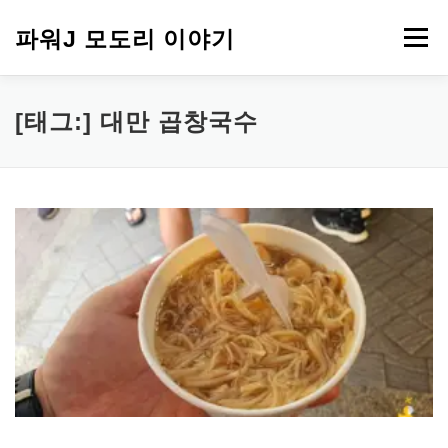
내
용
파워J 모도리 이야기
메뉴
으
로
바
로
여행
[태그:]
대만 곱창국수
가
기