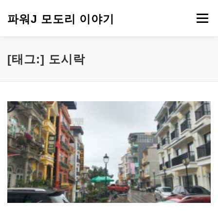
내
용
파워J 모도리 이야기
메뉴
으
로
바
로
여행
[태그:]
도시락
가
기