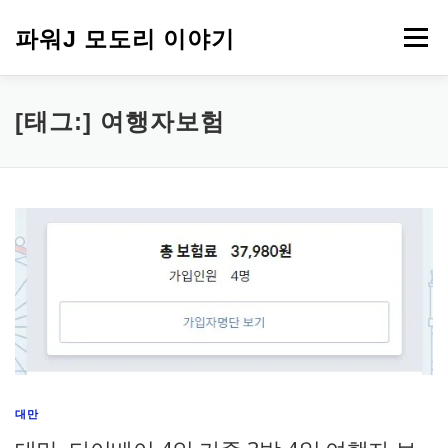
내
용
파워J 모도리 이야기
메뉴
으
로
바
로
여행
[태그:]
여행자보험
가
기
대만