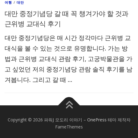
여행
/
대만
대만 중정기념당 갈 때 꼭 챙겨가야 할 것과
근위병 교대식 후기
대만 중정기념당은 매 시간 정각마다 근위병 교
대식을 볼 수 있는 것으로 유명합니다. 가는 방
법과 근위병 교대식 관람 후기, 고궁박물관을 가
고 싶었던 저의 중정기념당 관람 솔직 후기를 남
겨봅니다. 그리고 갈 때 …
Copyright © 2026 파워J 모도리 이야기
–
OnePress
테마 제작자
FameThemes