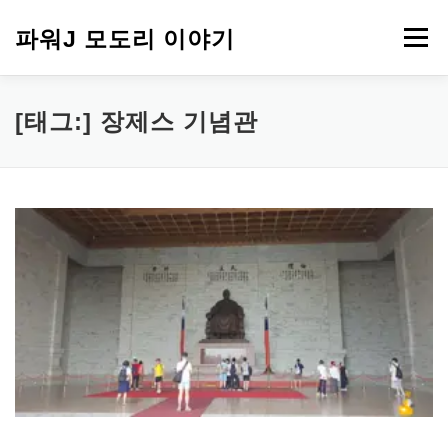
내
용
파워J 모도리 이야기
메뉴
으
로
바
로
여행
[태그:]
장제스 기념관
가
기