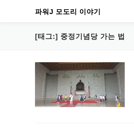
내
용
파워J 모도리 이야기
으
로
바
[태그:]
중정기념당 가는 법
로
가
기