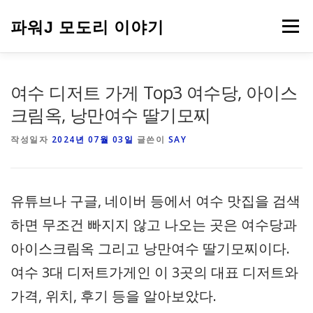
내
용
파워J 모도리 이야기
메뉴
으
로
바
로
여행
여수 디저트 가게 Top3 여수당, 아이스
가
기
크림옥, 낭만여수 딸기모찌
작성일자
2024년 07월 03일
글쓴이
SAY
유튜브나 구글, 네이버 등에서 여수 맛집을 검색
하면 무조건 빠지지 않고 나오는 곳은 여수당과
아이스크림옥 그리고 낭만여수 딸기모찌이다.
여수 3대 디저트가게인 이 3곳의 대표 디저트와
가격, 위치, 후기 등을 알아보았다.