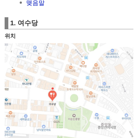
맺음말
1. 여수당
위치