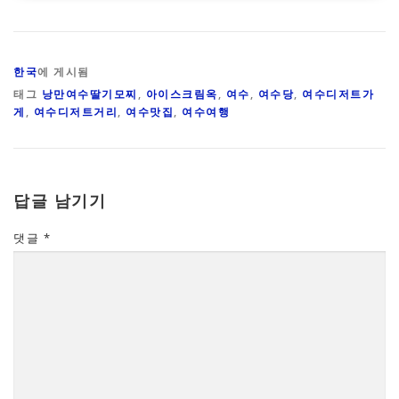
한국
에 게시됨
태그
낭만여수딸기모찌
,
아이스크림옥
,
여수
,
여수당
,
여수디저트가
게
,
여수디저트거리
,
여수맛집
,
여수여행
답글 남기기
댓글
*