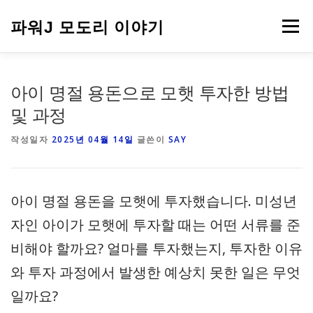
내
용
파워J 모도리 이야기
메뉴
으
로
바
로
여행
아이 명절 용돈으로 모햇 투자한 방법
가
기
및 과정
작성일자
2025년 04월 14일
글쓴이
SAY
아이 명절 용돈을 모햇에 투자했습니다. 미성년
자인 아이가 모햇에 투자할 때는 어떤 서류를 준
비해야 할까요? 얼마를 투자했는지, 투자한 이유
와 투자 과정에서 발생한 예상치 못한 일은 무엇
일까요?