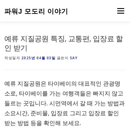
내
용
파워J 모도리 이야기
메뉴
으
로
바
로
여행
예류 지질공원 특징, 교통편, 입장료 할
가
기
인 받기
작성일자
2025년 04월 03일
글쓴이
SAY
예류 지질공원은 타이베이의 대표적인 관광명
소로, 타이베이를 가는 여행객들은 빠지지 않고
들르는 곳입니다. 시먼역에서 갈 때 가는 방법과
소요시간, 준비물, 입장료 그리고 입장료 할인
받는 방법 등을 확인해 보세요.